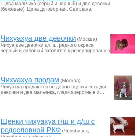
…два мальчика (серый и черный) и две девочки
(бежевые). Цена договорная. Светлана.
Чихуахуа две девочки
(Москва)
Чихуа две девочки дл. ш. редкого окраса
чёрный и лиловый готовятся к резервированию
Чихуахуа продам
(Москва)
Чихуахуа продаются не дорого щенки есть две
девочки и два мальчика, гладкошерстные и…
Щенки чихуахуа г/ш и д/ш с
родословной РКФ
(Челябинск,
Челябинская область)